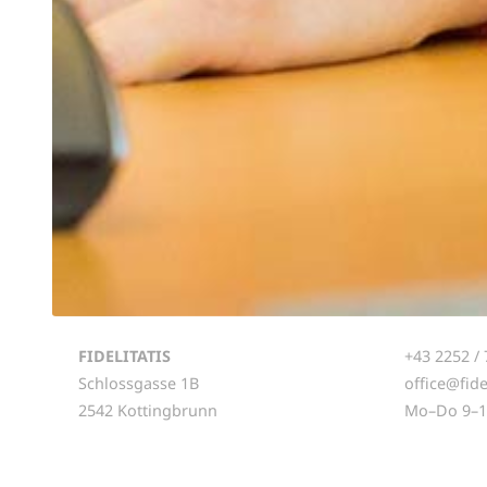
FIDELITATIS
+43 2252 / 
Schlossgasse 1B
office@fide
2542 Kottingbrunn
Mo–Do 9–1